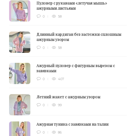
Пуловер с рукавами «летучая мышь»
ажурными листьями
0
58
Длинный кардиган без застежки сплошным
ажурным узором
0
58
Ажурный пуловер с фигурным вырезом с
завязками
0
407
Летний жакет с ажурным узором
0
99
Ажурная туника с завязками на талии
0
86