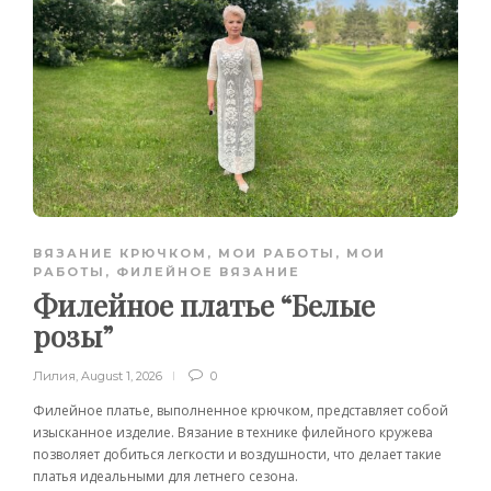
ВЯЗАНИЕ КРЮЧКОМ
,
МОИ РАБОТЫ
,
МОИ
РАБОТЫ
,
ФИЛЕЙНОЕ ВЯЗАНИЕ
Филейное платье “Белые
розы”
Лилия
,
August 1, 2026
0
Филейное платье, выполненное крючком, представляет собой
изысканное изделие. Вязание в технике филейного кружева
позволяет добиться легкости и воздушности, что делает такие
платья идеальными для летнего сезона.