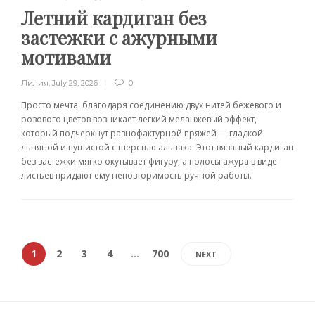
Летний кардиган без
застежки с ажурными
мотивами
Лилия
,
July 29, 2026
0
Просто мечта: благодаря соединению двух нитей бежевого и
розового цветов возникает легкий меланжевый эффект,
который подчеркнут разнофактурной пряжей — гладкой
льняной и пушистой с шерстью альпака. Этот вязаный кардиган
без застежки мягко окутывает фигуру, а полосы ажура в виде
листьев придают ему неповторимость ручной работы.
1
2
3
4
…
700
NEXT