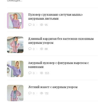
сияющих...
Пуловер с рукавами «летучая мышь»
ажурными листьями
0
95
Длинный кардиган без застежки сплошным
ажурным узором
0
88
Ажурный пуловер с фигурным вырезом с
завязками
0
553
Летний жакет с ажурным узором
0
132