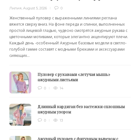
Лилия
,
August 5, 2026
0
Женственный пуловер с выраженными линиями реглана
вяжется сверху вниз. На фоне переда и спинки, выполненных
простой лицевой гладью, чудесно смотрятся ажурные рукава с
цветочными мотивами, которые элегантно акцентируют плечи.
Каждый день -особенный! Ажурные базовые модели в светло-
голубой гамме составят с модными брюками и аксессуарами
сияющих...
Пуловер с рукавами «летучая мышь»
ажурными листьями
0
14
Длинный кардиган без застежки сплошным
ажурным узором
0
13
Ажурный пуловер с фигурным вырезом с