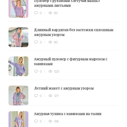
Пуловер с рукавами «летучая мышь»
ажурными листьями
0
83
Длинный кардиган без застежки сплошным
ажурным узором
0
83
Ажурный пуловер с фигурным вырезом с
завязками
0
520
Летний жакет с ажурным узором
0
127
Ажурная туника с завязками на талии
0
106