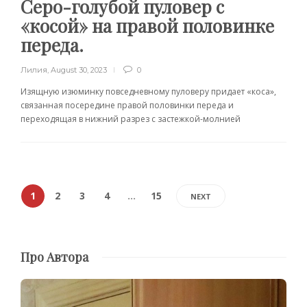
Серо-голубой пуловер с
«косой» на правой половинке
переда.
Лилия
,
August 30, 2023
0
Изящную изюминку повседневному пуловеру придает «коса»,
связанная посередине правой половинки переда и
переходящая в нижний разрез с застежкой-молнией
1
2
3
4
…
15
NEXT
Про Автора