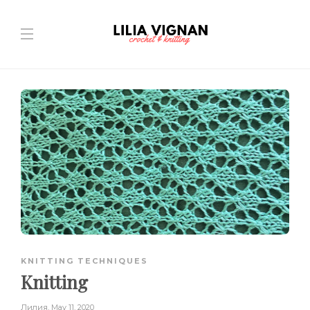
KNITTING TECHNIQUES
Knitting
Лилия
,
May 11, 2020