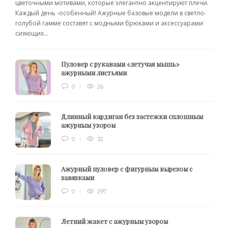
цветочными мотивами, которые элегантно акцентируют плечи.
Каждый день -особенный! Ажурные базовые модели в светло-
голубой гамме составят с модными брюками и аксессуарами
сияющих...
Пуловер с рукавами «летучая мышь»
ажурными листьями
0
26
Длинный кардиган без застежки сплошным
ажурным узором
0
32
Ажурный пуловер с фигурным вырезом с
завязками
0
297
Летний жакет с ажурным узором