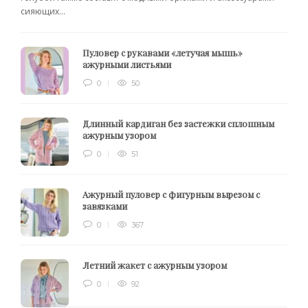
сияющих...
Пуловер с рукавами «летучая мышь»
ажурными листьями
0
50
Длинный кардиган без застежки сплошным
ажурным узором
0
51
Ажурный пуловер с фигурным вырезом с
завязками
0
367
Летний жакет с ажурным узором
0
92