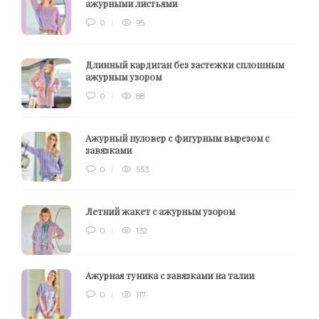
ажурными листьями
0
95
Длинный кардиган без застежки сплошным
ажурным узором
0
88
Ажурный пуловер с фигурным вырезом с
завязками
0
553
Летний жакет с ажурным узором
0
132
Ажурная туника с завязками на талии
0
117