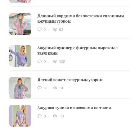
Длинный кардиган без застежки сплошным
ажурным узором
0
83
Ажурный пуловер с фигурным вырезом с
завязками
0
539
Летний жакет с ажурным узором
0
128
Ажурная туника с завязками на талии
0
110