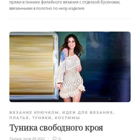
пряжи в технике филейного вязания с отделкой бусинами,
ввязанными в полотно по низу изделия.
ВЯЗАНИЕ КРЮЧКОМ
,
ИДЕИ ДЛЯ ВЯЗАНИЯ
,
ПЛАТЬЯ, ТУНИКИ, КОСТЮМЫ
Туника свободного кроя
Лилия
,
June 29, 2022
0