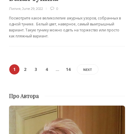
Лилия
,
June 29, 2022
0
Посмотрите какое великолепие ажурных узоров, собранных в
одной тунике. Белый цвет, наверное, самый выигрышный
вариант. Такую тунику можно одеть на торжество или просто
как пляжный вариант.
1
2
3
4
…
14
NEXT
Про Автора