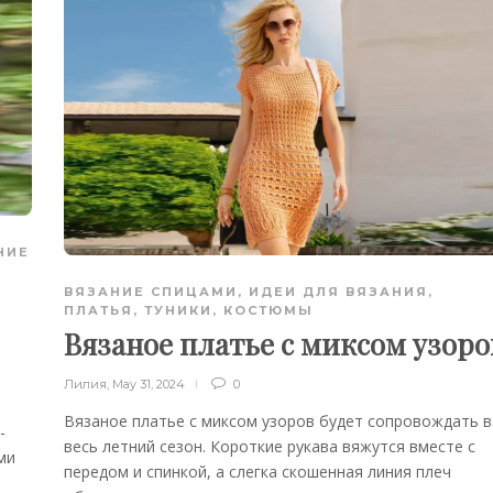
НИЕ
ВЯЗАНИЕ СПИЦАМИ
,
ИДЕИ ДЛЯ ВЯЗАНИЯ
,
ПЛАТЬЯ, ТУНИКИ, КОСТЮМЫ
Вязаное платье с миксом узоро
Лилия
,
May 31, 2024
0
Вязаное платье с миксом узоров будет сопровождать в
-
весь летний сезон. Короткие рукава вяжутся вместе с
ми
передом и спинкой, а слегка скошенная линия плеч