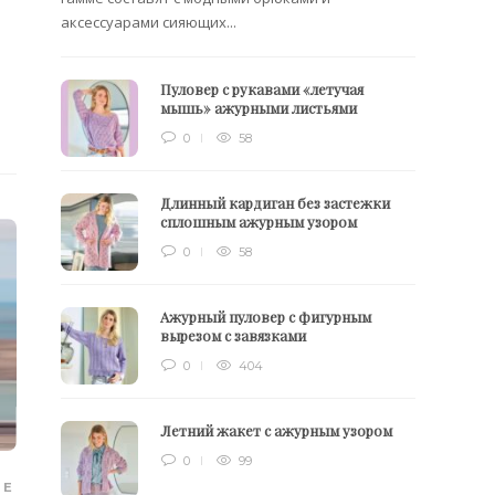
аксессуарами сияющих...
Пуловер с рукавами «летучая
мышь» ажурными листьями
0
58
Длинный кардиган без застежки
сплошным ажурным узором
0
58
Ажурный пуловер с фигурным
вырезом с завязками
0
404
Летний жакет с ажурным узором
0
99
ИЕ