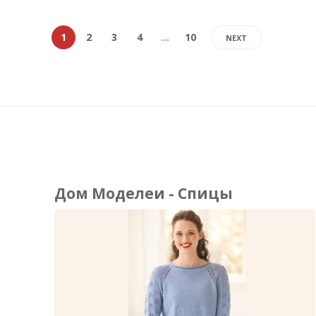
1
2
3
4
…
10
NEXT
Дом Моделеи - Спицы