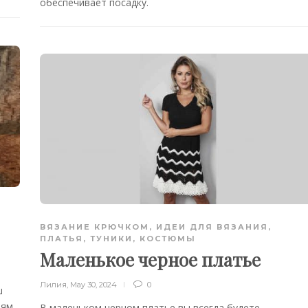
обеспечивает посадку.
ВЯЗАНИЕ КРЮЧКОМ
,
ИДЕИ ДЛЯ ВЯЗАНИЯ
,
ПЛАТЬЯ, ТУНИКИ, КОСТЮМЫ
Маленькое черное платье
Лилия
,
May 30, 2024
0
ш
аям
В маленьком черном платье вы всегда будете