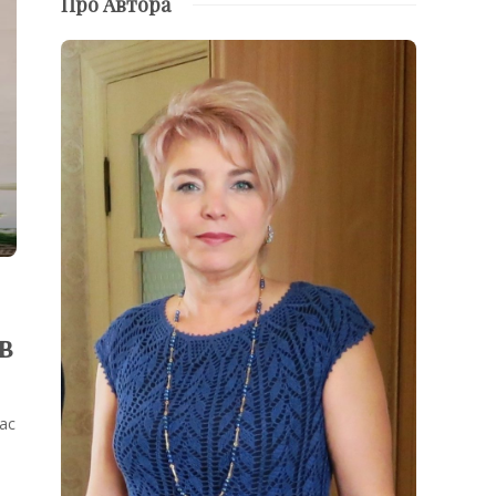
Про Автора
в
ас