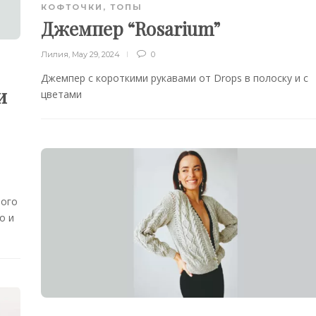
КОФТОЧКИ, ТОПЫ
Джемпер “Rosarium”
Лилия
,
May 29, 2024
0
Джемпер с короткими рукавами от Drops в полоску и с
и
цветами
ного
о и