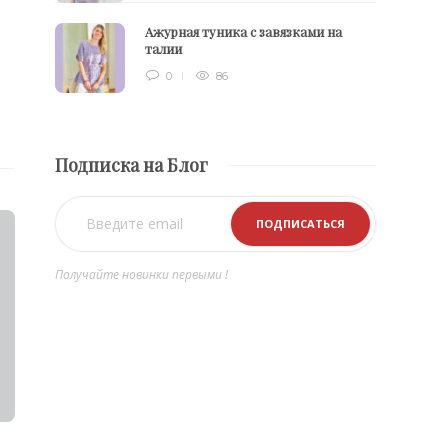
Ажурная туника с завязками на
талии
0
86
Подписка на Блог
Получайте новинки первыми !