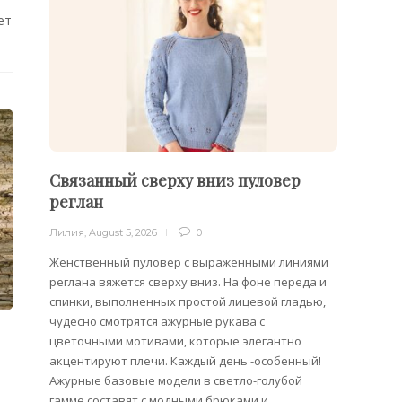
ет
Связанный сверху вниз пуловер
Филе
реглан
Лилия
,
Лилия
,
August 5, 2026
0
Филейн
предст
Женственный пуловер с выраженными линиями
Вязани
реглана вяжется сверху вниз. На фоне переда и
позвол
спинки, выполненных простой лицевой гладью,
делает
чудесно смотрятся ажурные рукава с
сезона
цветочными мотивами, которые элегантно
акцентируют плечи. Каждый день -особенный!
Ажурные базовые модели в светло-голубой
гамме составят с модными брюками и