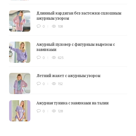
Длинный кардиган без застежки сплошным
ажурным узором
0
108
Ажурный пуловер с фигурным вырезом с
завязками
0
625
Летний жакет с ажурным узором
0
152
Ажурная туника с завязками на талии
0
128