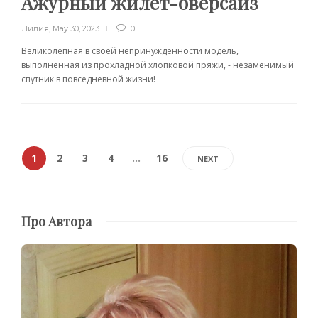
Ажурный жилет-оверсайз
Лилия
,
May 30, 2023
0
Великолепная в своей непринужденности модель,
выполненная из прохладной хлопковой пряжи, - незаменимый
спутник в повседневной жизни!
1
2
3
4
…
16
NEXT
Про Автора