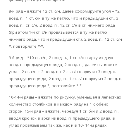
8-й ряд – вяжите 12 ст. с/н, далее сформируйте угол – *2
возд. п., 1 ст. с/н в ту же петлю, что и предыдущий ст., 3
возд. п., ст. с/н, 2 возд. п., 12 ст. с/н в ст. нижнего ряда
(при этом 1-й ст. с/н провязывается в ту же петлю
нижнего ряда, что и предыдущий ст.), 2 возд. п., 12 ст. с/н
*, повторяйте *-*.
9-й ряд – *10 ст. с/н, 2 возд. п., 1 ст. с/н в арку из двух
возд. п. предыдущего ряда, 2 возд. п., далее вывяжите
угол – 2 ст. с/н + 3 возд. п.+ 2 ст. с/н в арку из 3 возд. п.
предыдущего ряда, 2 возд. п., 1 ст. с/н в арку из 2 возд. п.
предыдущего ряда *, повторяйте *-*.
10-14-й ряды – вяжите по рисунку, уменьшая в лепестках
количество столбиков в каждом ряду на 1 с обеих
сторон. 15-й ряд – вяжите, чередуя 1 ст. б/н и 2 возд. п.,
вводя крючок в арки из возд. п. предыдущего ряда, в
углах провязываем так же, как и в 10- 14-м рядах.