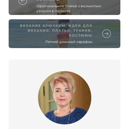
Оригинальное платье с волнистым
узором в полоску
ВЯЗАНИЕ КРЮЧКОМ
,
ИДЕИ ДЛЯ
ВЯЗАНИЯ
,
ПЛАТЬЯ, ТУНИКИ,
КОСТЮМЫ
Летний длинный сарафан