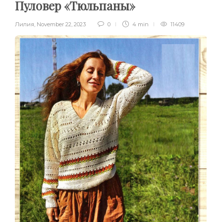
Пуловер «Тюльпаны»
Лилия
,
November 22, 2023
0
4 min
11409