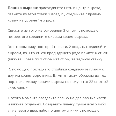
Планка выреза
: присоедините нить в центр выреза,
свяжите из этой точки 2 возд. п., соедините с правым
краем на уровне 1-го ряда.
Свяжите из того же основания 3 ст. с/н, с помощью
четвертого соедините с левым краем выреза.
Во втором ряду повторяйте шаги. 2 возд. п. соединяйте
с краем, из 3-го ст. с/н предыдущего ряда вяжите 6 ст. с/н
(вяжите 3 раза по 2 ст.с/н из1 ст.с/н) за заднюю стенку
С помощью последнего столбика соединяйте планку с
другим краем воротника. Вяжите таким образом до тех
пор, пока между краями выреза не получится 22 ст.с/н х2
кромочные.
С этого момента разделите планку на две равные части
и вяжите отдельно. Соединить планку лучше всего либо
у плечевого шва, либо по центру спинки с помощью