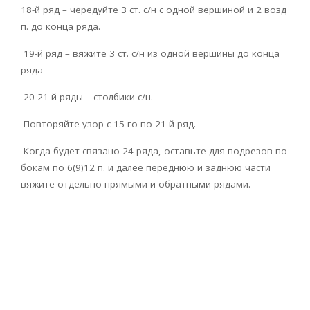
18-й ряд – чередуйте 3 ст. с/н с одной вершиной и 2 возд
п. до конца ряда.
19-й ряд – вяжите 3 ст. с/н из одной вершины до конца
ряда
20-21-й ряды – столбики с/н.
Повторяйте узор с 15-го по 21-й ряд.
Когда будет связано 24 ряда, оставьте для подрезов по
бокам по 6(9)12 п. и далее переднюю и заднюю части
вяжите отдельно прямыми и обратными рядами.