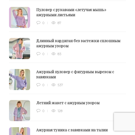
Пуловер с рукавами «летучая мышь»
ажурными листьями
0
87
Длинный кардиган без застежки сплошным
ажурным узором
0
83
Ажурный пуловер с фигурным вырезом с
завязками
0
537
Летний жакет с ажурным узором
0
128
Ажурная туника с завязками на талии