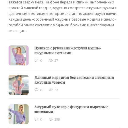
вяжется сверху вниз. На фоне переда и спинки, выполненных
простой лицевой гладью, чудесно смотрятся ажурные рукава с
цветочными мотивами, которые элегантно акцентируют плечи.
Каждый день -особенный! Ажурные базовые модели в светло-
голубой гамме составят с модными брюками и аксессуарами
сияющих...
Пуловер с рукавами «летучая мышь»
ажурными листьями
0
27
Длинный кардиган без застежки сплошным
ажурным узором
0
33
Ажурный пуловер с фигурным вырезом с
завязками
0
298