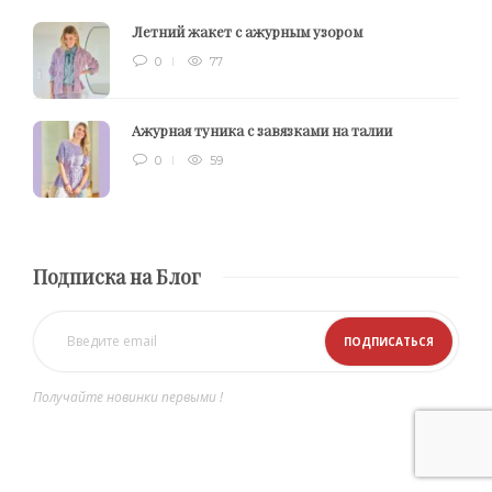
Летний жакет с ажурным узором
0
77
Ажурная туника с завязками на талии
0
59
Подписка на Блог
Получайте новинки первыми !