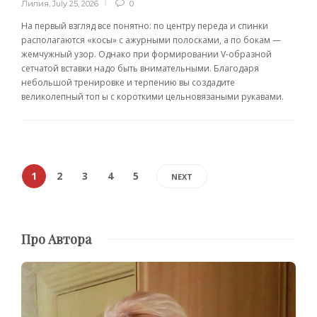
Лилия
,
July 25, 2026
0
На первый взгляд все понятно: по центру переда и спинки
располагаются «косы» с ажурными полосками, а по бокам —
жемчужный узор. Однако при формировании V-образной
сетчатой вставки надо быть внимательными. Благодаря
небольшой тренировке и терпению вы создадите
великолепный топ ы с короткими цельновязаными рукавами.
1
2
3
4
5
NEXT
Про Автора