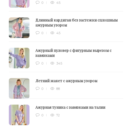
0
45
Длинный кардиган без застежки сплошным
ажурным узором
0
45
Ажурный пуловер с фигурным вырезом с
завязками
0
345
Летний жакет с ажурным узором
0
88
Ажурная туника с завязками на талии
0
72