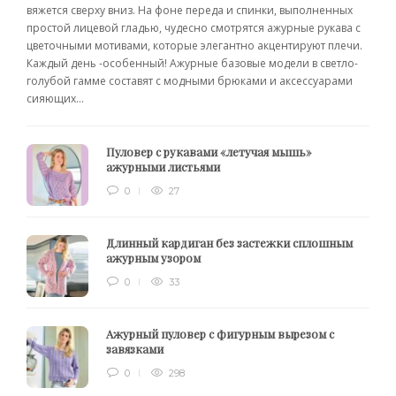
вяжется сверху вниз. На фоне переда и спинки, выполненных
простой лицевой гладью, чудесно смотрятся ажурные рукава с
цветочными мотивами, которые элегантно акцентируют плечи.
Каждый день -особенный! Ажурные базовые модели в светло-
голубой гамме составят с модными брюками и аксессуарами
сияющих...
Пуловер с рукавами «летучая мышь»
ажурными листьями
0
27
Длинный кардиган без застежки сплошным
ажурным узором
0
33
Ажурный пуловер с фигурным вырезом с
завязками
0
298