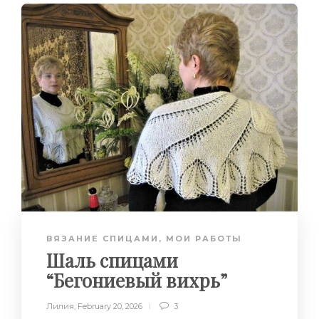
ВЯЗАНИЕ СПИЦАМИ
,
МОИ РАБОТЫ
Шаль спицами
“Бегониевый вихрь”
Лилия
,
February 20, 2026
3