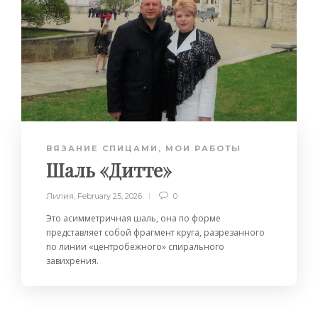
ВЯЗАНИЕ СПИЦАМИ
,
МОИ РАБОТЫ
Шаль «Дитте»
Лилия
,
February 25, 2026
0
Это асимметричная шаль, она по форме
представляет собой фрагмент круга, разрезанного
по линии «центробежного» спирального
завихрения.