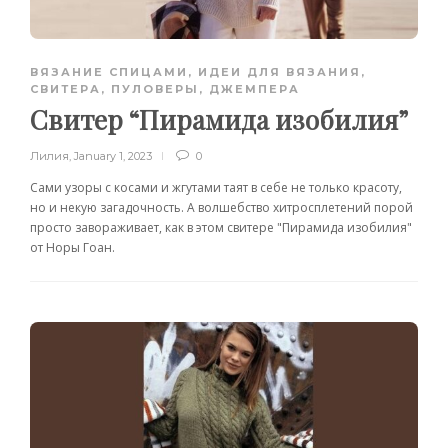
ВЯЗАНИЕ СПИЦАМИ
,
ИДЕИ ДЛЯ ВЯЗАНИЯ
,
СВИТЕРА, ПУЛОВЕРЫ, ДЖЕМПЕРА
Свитер “Пирамида изобилия”
Лилия
,
January 1, 2023
0
Сами узоры с косами и жгутами таят в себе не только красоту,
но и некую загадочность. А волшебство хитросплетений порой
просто завораживает, как в этом свитере "Пирамида изобилия"
от Норы Гоан.