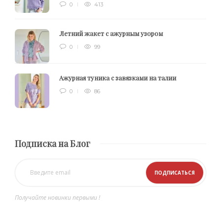
0
413
Летний жакет с ажурным узором
0
99
Ажурная туника с завязками на талии
0
86
Подписка на Блог
Получайте новинки первыми !