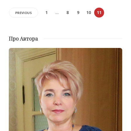
1
…
8
9
10
11
PREVIOUS
Про Автора