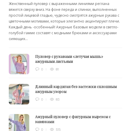
Женственный пуловер с выраженными линиями реглана
вяжется сверху вниз. На фоне переда и спинки, выполненных
простой лицевой гладью, чудесно смотрятся ажурные рукава с
цветочными мотивами, которые элегантно акцентируют плечи.
Каждый день -особенный! Ажурные базовые модели в светло-
голубой гамме составят с модными брюками и аксессуарами
сияющих...
Пуловер с рукавами «летучая мышь»
ажурными листьями
0
81
Длинный кардиган без застежки сплошным
ажурным узором
0
83
Ажурный пуловер с фигурным вырезом с
завязками
0
515