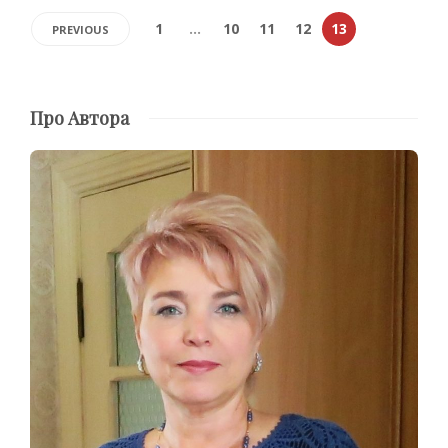
1
…
10
11
12
13
PREVIOUS
Про Автора