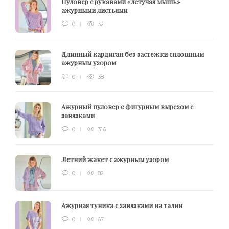
Пуловер с рукавами «летучая мышь»
ажурными листьями
0
32
Длинный кардиган без застежки сплошным
ажурным узором
0
38
Ажурный пуловер с фигурным вырезом с
завязками
0
316
Летний жакет с ажурным узором
0
82
Ажурная туника с завязками на талии
0
67