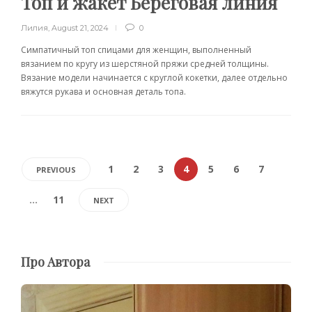
Топ и жакет Береговая линия
Лилия
,
August 21, 2024
0
Симпатичный топ спицами для женщин, выполненный
вязанием по кругу из шерстяной пряжи средней толщины.
Вязание модели начинается с круглой кокетки, далее отдельно
вяжутся рукава и основная деталь топа.
1
2
3
4
5
6
7
PREVIOUS
…
11
NEXT
Про Автора