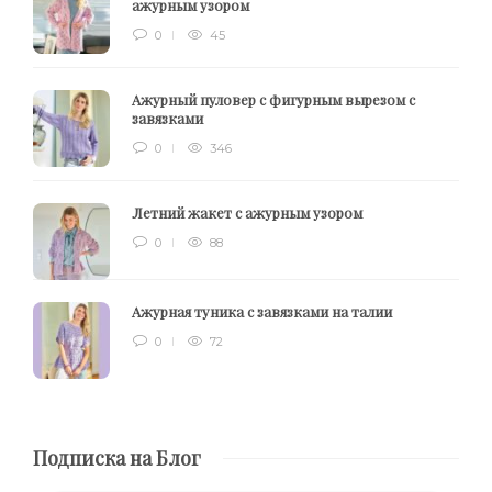
ажурным узором
0
45
Ажурный пуловер с фигурным вырезом с
завязками
0
346
Летний жакет с ажурным узором
0
88
Ажурная туника с завязками на талии
0
72
Подписка на Блог