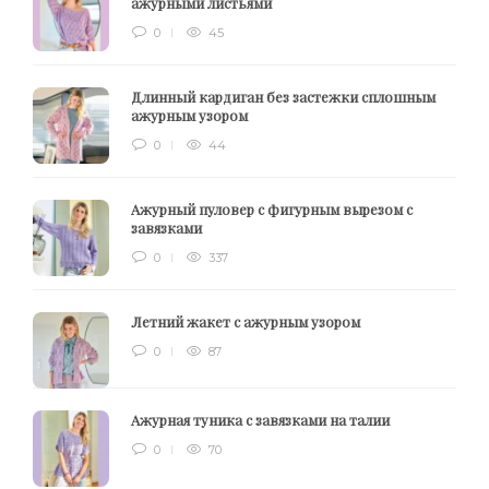
ажурными листьями
0
45
Длинный кардиган без застежки сплошным
ажурным узором
0
44
Ажурный пуловер с фигурным вырезом с
завязками
0
337
Летний жакет с ажурным узором
0
87
Ажурная туника с завязками на талии
0
70