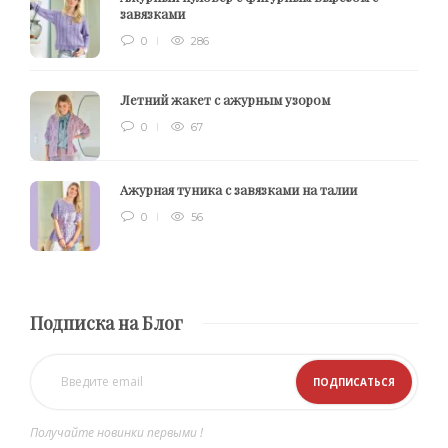
завязками
0
286
Летний жакет с ажурным узором
0
67
Ажурная туника с завязками на талии
0
56
Подписка на Блог
Получайте новинки первыми !