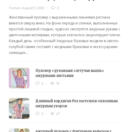
Лилия
,
August 5, 2026
0
Женственный пуловер с выраженными линиями реглана
вяжется сверху вниз. На фоне переда и спинки, выполненных
простой лицевой гладью, чудесно смотрятся ажурные рукава с
цветочными мотивами, которые элегантно акцентируют плечи.
Каждый день -особенный! Ажурные базовые модели в светло-
голубой гамме составят с модными брюками и аксессуарами
сияющих...
Пуловер с рукавами «летучая мышь»
ажурными листьями
0
19
Длинный кардиган без застежки сплошным
ажурным узором
0
27
Ажурный пуловер с фигурным вырезом с