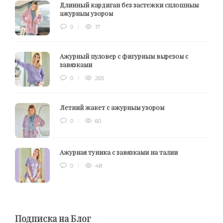
Длинный кардиган без застежки сплошным
ажурным узором
0
17
Ажурный пуловер с фигурным вырезом с
завязками
0
265
Летний жакет с ажурным узором
0
60
Ажурная туника с завязками на талии
0
48
Подписка на Блог