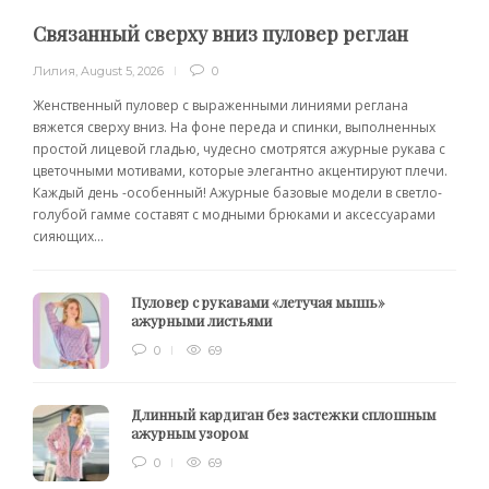
Связанный сверху вниз пуловер реглан
Лилия
,
August 5, 2026
0
Женственный пуловер с выраженными линиями реглана
вяжется сверху вниз. На фоне переда и спинки, выполненных
простой лицевой гладью, чудесно смотрятся ажурные рукава с
цветочными мотивами, которые элегантно акцентируют плечи.
Каждый день -особенный! Ажурные базовые модели в светло-
голубой гамме составят с модными брюками и аксессуарами
сияющих...
Пуловер с рукавами «летучая мышь»
ажурными листьями
0
69
Длинный кардиган без застежки сплошным
ажурным узором
0
69