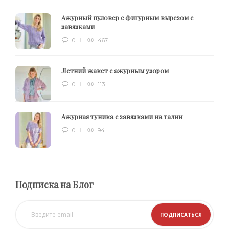
Ажурный пуловер с фигурным вырезом с
завязками
0
467
Летний жакет с ажурным узором
0
113
Ажурная туника с завязками на талии
0
94
Подписка на Блог