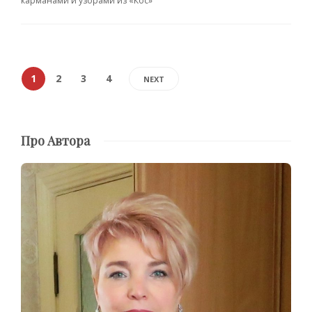
карманами и узорами из «Кос»
1
2
3
4
NEXT
Про Автора