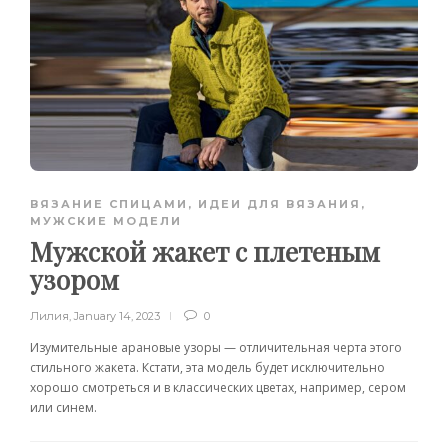
ВЯЗАНИЕ СПИЦАМИ
,
ИДЕИ ДЛЯ ВЯЗАНИЯ
,
МУЖСКИЕ МОДЕЛИ
Мужской жакет с плетеным
узором
Лилия
,
January 14, 2023
0
Изумительные арановые узоры — отличительная черта этого
стильного жакета. Кстати, эта модель будет исключительно
хорошо смотреться и в классических цветах, например, сером
или синем.