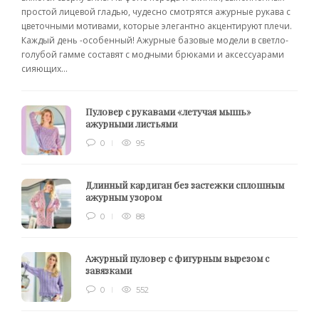
простой лицевой гладью, чудесно смотрятся ажурные рукава с
цветочными мотивами, которые элегантно акцентируют плечи.
Каждый день -особенный! Ажурные базовые модели в светло-
голубой гамме составят с модными брюками и аксессуарами
сияющих...
Пуловер с рукавами «летучая мышь»
ажурными листьями
0
95
Длинный кардиган без застежки сплошным
ажурным узором
0
88
Ажурный пуловер с фигурным вырезом с
завязками
0
552