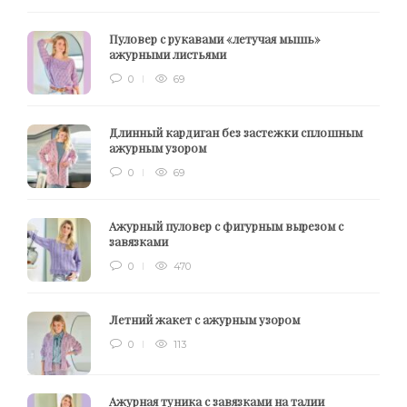
Пуловер с рукавами «летучая мышь»
ажурными листьями
0
69
Длинный кардиган без застежки сплошным
ажурным узором
0
69
Ажурный пуловер с фигурным вырезом с
завязками
0
470
Летний жакет с ажурным узором
0
113
Ажурная туника с завязками на талии