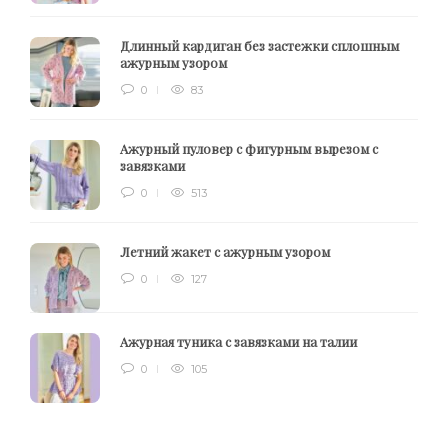
Длинный кардиган без застежки сплошным
ажурным узором
0
83
Ажурный пуловер с фигурным вырезом с
завязками
0
513
Летний жакет с ажурным узором
0
127
Ажурная туника с завязками на талии
0
105