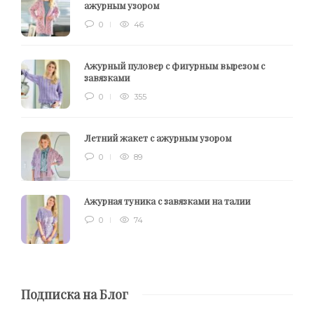
ажурным узором
0
46
Ажурный пуловер с фигурным вырезом с
завязками
0
355
Летний жакет с ажурным узором
0
89
Ажурная туника с завязками на талии
0
74
Подписка на Блог