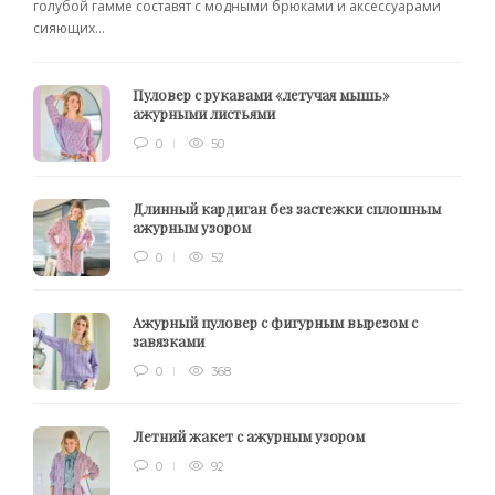
голубой гамме составят с модными брюками и аксессуарами
сияющих...
Пуловер с рукавами «летучая мышь»
ажурными листьями
0
50
Длинный кардиган без застежки сплошным
ажурным узором
0
52
Ажурный пуловер с фигурным вырезом с
завязками
0
368
Летний жакет с ажурным узором
0
92