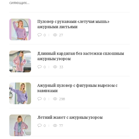
сияющих...
Пуловер с рукавами «летучая мышь»
ажурными листьями
0
27
Длинный кардиган без застежки сплошным
ажурным узором
0
33
Ажурный пуловер с фигурным вырезом с
завязками
0
298
Летний жакет с ажурным узором
0
77