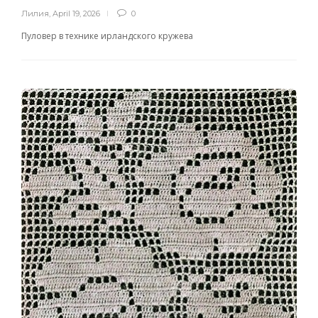
Лилия
,
April 19, 2026
0
Пуловер в технике ирландского кружева