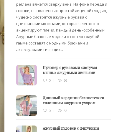
Вязани
реглана вяжется сверху вниз. На фоне переда и
позвол
спинки, выполненных простой лицевой гладью,
делает
чудесно смотрятся ажурные рукава с
сезона
цветочными мотивами, которые элегантно
акцентируют плечи. Каждый день -особенный!
Ажурные базовые модели в светло-голубой
гамме составят с модными брюками и
аксессуарами сияющих...
Пуловер с рукавами «летучая
мышь» ажурными листьями
0
66
Длинный кардиган без застежки
сплошным ажурным узором
0
65
Ажурный пуловер с фигурным