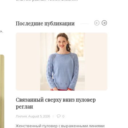
Последние публикации
».
Связанный сверху вниз пуловер
Филе
реглан
Лилия
,
Лилия
,
August 5, 2026
0
Филейн
предст
Женственный пуловер с выраженными линиями