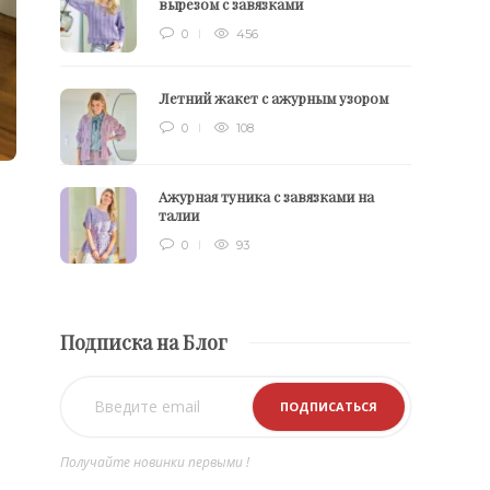
вырезом с завязками
0
456
Летний жакет с ажурным узором
0
108
Ажурная туника с завязками на
талии
0
93
Подписка на Блог
Получайте новинки первыми !