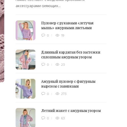
аксессуарами сияющих...
Пуловер с рукавами «летучая
мышь» ажурными листьями
0
19
Длинный кардиган без застежки
сплошным ажурным узором
0
23
Ажурный пуловер с фигурным
вырезом с завязками
0
273
Летний жакет с ажурным узором
0
63