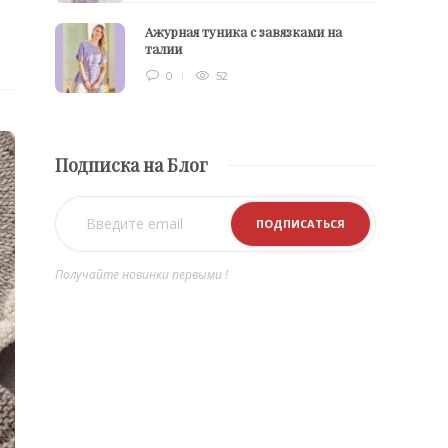
Ажурная туника с завязками на
талии
0
52
Подписка на Блог
Получайте новинки первыми !