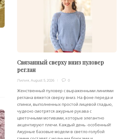
Связанный сверху вниз пуловер
Пуло
реглан
Лилия
,
Лилия
,
August 5, 2026
0
Облега
отдель
Женственный пуловер с выраженными линиями
на плеч
реглана вяжется сверху вниз. На фоне переда и
спинки, выполненных простой лицевой гладью,
чудесно смотрятся ажурные рукава с
цветочными мотивами, которые элегантно
акцентируют плечи. Каждый день -особенный!
Ажурные базовые модели в светло-голубой
гамме составят с модными брюками и