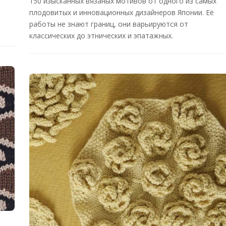
150 изысканных вязаных мотивов от одного из самых
плодовитых и инновационных дизайнеров Японии. Её
работы не знают границ, они варьируются от
классических до этнических и эпатажных.