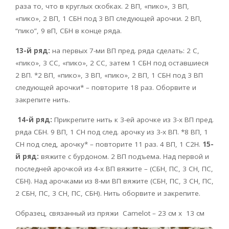
раза то, что в круглых скобках. 2 ВП, «пико», 3 ВП,
«пико», 2 ВП, 1 СБН под 3 ВП следующей арочки. 2 ВП,
“пико”, 9 вП, СБН в конце ряда.
13-й ряд:
на первых 7-ми ВП пред. ряда сделать: 2 С,
«пико», 3 СС, «пико», 2 СС, затем 1 СБН под оставшиеся
2 ВП. *2 ВП, «пико», 3 ВП, «пико», 2 ВП, 1 СБН под 3 ВП
следующей арочки* – повторите 18 раз. Оборвите и
закрепите нить.
14-й ряд:
Прикрепите нить к 3-ей арочке из 3-х ВП пред.
ряда СБН. 9 ВП, 1 СН под след. арочку из 3-х ВП. *8 ВП, 1
СН под след, арочку* – повторите 11 раз. 4 ВП, 1 C2H.
15-
й ряд:
вяжите с бурдоном. 2 ВП подъема. Над первой и
последней арочкой из 4-х ВП вяжите – (СБН, ПС, 3 СН, ПС,
СБН). Над арочками из 8-ми ВП вяжите (СБН, ПС, 3 СН, ПС,
2 СБН, ПС, 3 СН, ПС, СБН). Нить оборвите и закрепите.
Образец, связанный из пряжи Camelot – 23 см х 13 см