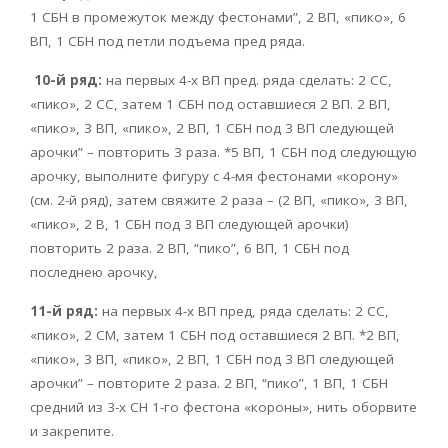
1 СБН в промежуток между фестонами”, 2 ВП, «пико», 6
ВП, 1 СБН под петли подъема пред ряда.
10-й ряд:
на первых 4-х ВП пред. ряда сделать: 2 СС,
«пико», 2 СС, затем 1 СБН под оставшиеся 2 ВП. 2 ВП,
«пико», 3 ВП, «пико», 2 ВП, 1 СБН под 3 ВП следующей
арочки” – повторить 3 раза. *5 ВП, 1 СБН под следующую
арочку, выполните фигуру с 4-мя фестонами «корону»
(см. 2-й ряд), затем свяжите 2 раза – (2 ВП, «пико», 3 ВП,
«пико», 2 В, 1 СБН под 3 ВП следующей арочки)
повторить 2 раза. 2 ВП, “пико”, 6 ВП, 1 СБН под
последнею арочку,
11-й ряд:
на первых 4-х ВП пред, ряда сделать: 2 СС,
«пико», 2 СМ, затем 1 СБН под оставшиеся 2 ВП. *2 ВП,
«пико», 3 ВП, «пико», 2 ВП, 1 СБН под 3 ВП следующей
арочки” – повторите 2 раза. 2 ВП, “пико”, 1 ВП, 1 СБН
средний из 3-х СН 1-го фестона «короны», нить оборвите
и закрепите.