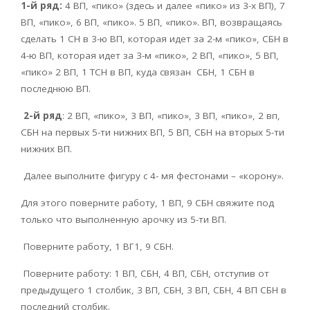
1-й ряд:
4 ВП, «пико» (здесь и далее «пико» из 3-х ВП), 7
ВП, «пико», 6 ВП, «пико». 5 ВП, «пико». ВП, возвращаясь
сделать 1 СН в 3-ю ВП, которая идет за 2-м «пико», СБН в
4-ю ВП, которая идет за 3-м «пико», 2 ВП, «пико», 5 ВП,
«пико» 2 ВП, 1 ТСН в ВП, куда связан СБН, 1 СБН в
последнюю ВП.
2-й ряд
: 2 ВП, «пико», 3 ВП, «пико», 3 ВП, «пико», 2 вп,
СБН на первых 5-ти нижних ВП, 5 ВП, СБН на вторых 5-ти
нижних ВП.
Далее выполните фигуру с 4- мя фестонами – «корону».
Для этого поверните работу, 1 ВП, 9 СБН свяжите под
только что выполненную арочку из 5-ти ВП.
Поверните работу, 1 ВГ1, 9 СБН.
Поверните работу: 1 ВП, СБН, 4 ВП, СБН, отступив от
предыдущего 1 столбик, 3 ВП, СБН, 3 ВП, СБН, 4 ВП СБН в
последний столбик.