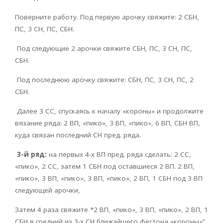
Поверните работу. Под первую арочку свяжите: 2 СБН,
ПС, 3 СН, ПС, СБН.
Под следующие 2 арочки свяжите СБН, ПС, 3 СН, ПС,
СБН.
Под последнюю арочку свяжите: СБН, ПС, 3 СН, ПС, 2
СБН.
Далее 3 СС, спускаясь к началу «короны» и продолжите
вязание ряда: 2 ВП, «пико», 3 ВП, «пико», 6 ВП, СБН ВП,
куда связан последний СН пред. ряда.
3-й ряд:
на первых 4-х ВП пред. ряда сделать: 2 СС,
«пико», 2 СС, затем 1 СБН под оставшиеся 2 ВП. 2 ВП,
«пико», 3 ВП, «пико», 3 ВП, «пико», 2 ВП, 1 СБН под 3 ВП
следующей арочки,
Затем 4 раза свяжите *2 ВП, «пико», 3 ВП, «пико», 2 ВП, 1
СБН в средний из 3-х СН ближайшего фестона «короны»”,