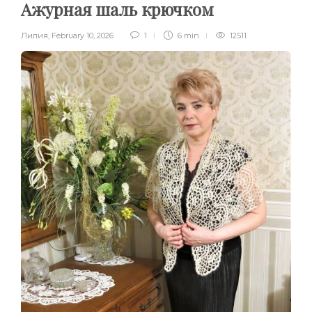
Ажурная шаль крючком
Лилия
,
February 10, 2026
1
6 min
12511