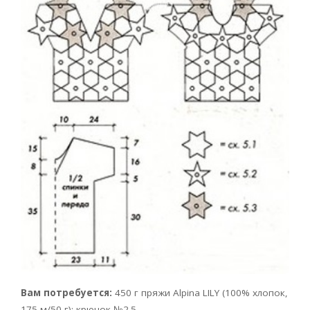
Вам потребуется:
450 г пряжи Alpina LILY (100% хлопок,
175 м/50 г); крючок №2.5.