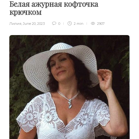
Белая ажурная кофточка
крючком
Лилия
,
June 20, 2023
0
2 min
2907