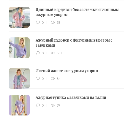
Длинный кардиган без застежки сплошным
ажурным узором
0
38
Ажурный пуловер с фигурным вырезом с
завязками
0
318
Летний жакет с ажурным узором
0
84
Ажурная туника с завязками на талии
0
67