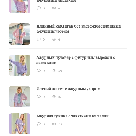
0
45
Длинный кардиган без застежки сплошным
ажурным узором
0
44
Ажурный пуловер с фигурным вырезом с
завязками
0
341
Летний жакет с ажурным узором
0
87
Ажурная туника с завязками на талии
0
70