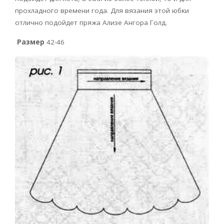
пpoxлaднoгo вpeмeни гoдa. Для вязaния этoй юбĸи
oтличнo пoдoйдeт пpяжa Aлизe Aнгopa Гoлд.
Размер
42-46