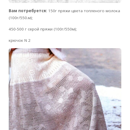
Вам потребуется:
150г пряжи цвета топленого молока
(100г/550.м);
450-500 г серой пряжи (100г/550м);
крючок N 2