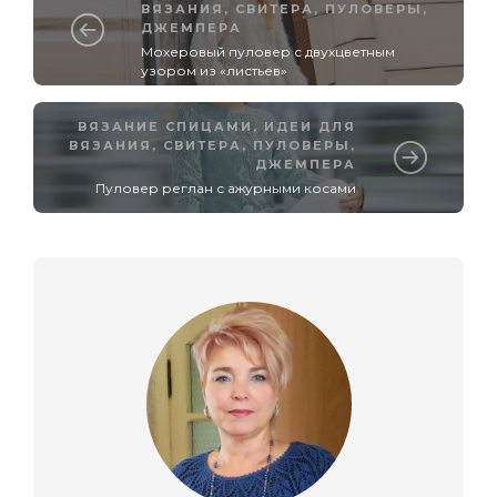
ВЯЗАНИЯ
,
СВИТЕРА, ПУЛОВЕРЫ,
ДЖЕМПЕРА
Мохеровый пуловер с двухцветным
узором из «листьев»
ВЯЗАНИЕ СПИЦАМИ
,
ИДЕИ ДЛЯ
ВЯЗАНИЯ
,
СВИТЕРА, ПУЛОВЕРЫ,
ДЖЕМПЕРА
Пуловер реглан с ажурными косами