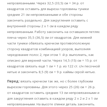
непровязанными. Через 32,5 (33,5) см = 34 р. от
квадратов оставить для выреза горловины туники
средние 21 см непровязанными и обе стороны
закончить раздельно. Для закругления оставить с
внутренней стороны 2 х 1 см в каждом ряду
непровязанным. Работу закончить на оставшихся петлях
плеча через 35,5 (36,5) см от квадратов. Для нижней
части туники обвязать крючком противоположную
сторону квадратов комбинацией узоров, выполняя
чередование полос 2, при этом 1 -й р. выполнить, как
описано для верхней части. Через 14,5 (15) см = 15 р. от
квадратов связать ещё 1 см = 1 р. из 122 ст. с/н песочной
нитью и закончить 8,5 (9) см = 9 р. каймы серой нитью.
Перед:
вязать крючком так же, но с более глубоким
вырезом горловины. Для этого через 25 (26) см = 26 р.
от квадратов оставить средние 13 см непровязанными и
для закругления оставить в каждом ряду 2 х 2 и 2 х 1 см
непровязанными. На высоте спинки деталь закончить.