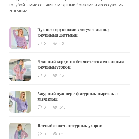
голубой гамме составят с модными брюками и аксессуарами
сияющих...
Пуловер с рукавами «летучая мышь»
ажурными листьями
0
45
Длинный кардиган без застежки сплошным
ажурным узором
0
45
Ажурный пуловер с фигурным вырезом с
завязками
0
345
Летний жакет с ажурным узором
0
88