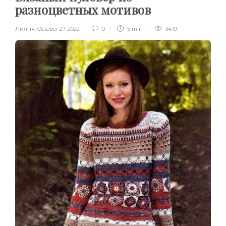
разноцветных мотивов
Лилия
,
October 27, 2022
0
5 min
3419