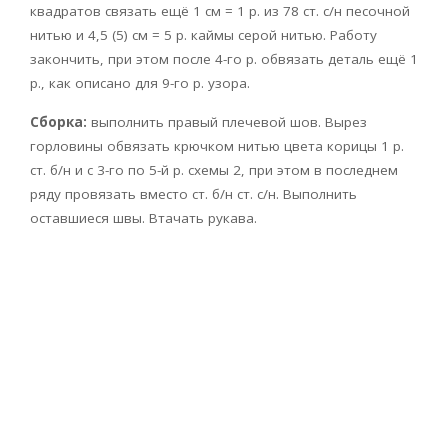
квадратов связать ещё 1 см = 1 р. из 78 ст. с/н песочной
нитью и 4,5 (5) см = 5 р. каймы серой нитью. Работу
закончить, при этом после 4-го р. обвязать деталь ещё 1
р., как описано для 9-го р. узора.
Сборка:
выполнить правый плечевой шов. Вырез
горловины обвязать крючком нитью цвета корицы 1 р.
ст. б/н и с 3-го по 5-й р. схемы 2, при этом в последнем
ряду провязать вместо ст. б/н ст. с/н. Выполнить
оставшиеся швы. Втачать рукава.