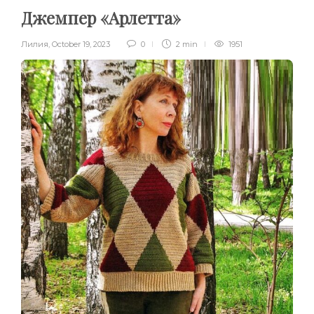
Джемпер «Арлетта»
Лилия
,
October 19, 2023
0
2 min
1951