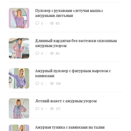
Пуловер с рукавами «летучая мышь»
ажурными листьями
0
83
Длинный кардиган без застежки сплошным
ажурным узором
0
83
Ажурный пуловер с фигурным вырезом с
завязками
0
518
Летний жакет с ажурным узором
0
127
Ажурная туника с завязками на талии