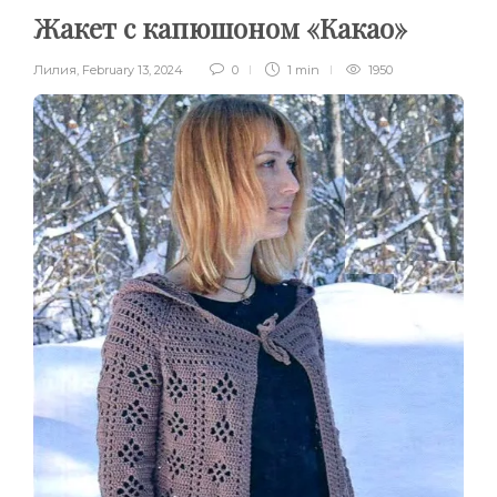
Жакет с капюшоном «Какао»
Лилия
,
February 13, 2024
0
1 min
1950