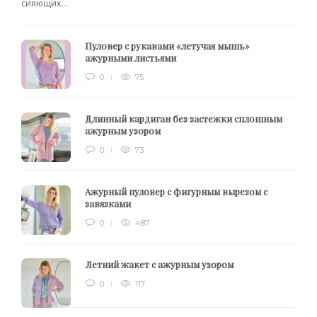
сияющих...
Пуловер с рукавами «летучая мышь»
ажурными листьями
0
75
Длинный кардиган без застежки сплошным
ажурным узором
0
73
Ажурный пуловер с фигурным вырезом с
завязками
0
487
Летний жакет с ажурным узором
0
117