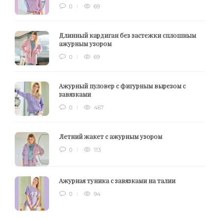
0
69
Длинный кардиган без застежки сплошным
ажурным узором
0
69
Ажурный пуловер с фигурным вырезом с
завязками
0
467
Летний жакет с ажурным узором
0
113
Ажурная туника с завязками на талии
0
94