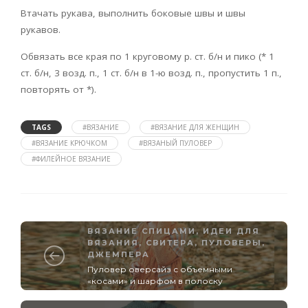
Втачать рукава, выполнить боковые швы и швы
рукавов.
Обвязать все края по 1 круговому р. ст. б/н и пико (* 1
ст. б/н, 3 возд. п., 1 ст. б/н в 1-ю возд. п., пропустить 1 п.,
повторять от *).
TAGS
#ВЯЗАНИЕ
#ВЯЗАНИЕ ДЛЯ ЖЕНЩИН
#ВЯЗАНИЕ КРЮЧКОМ
#ВЯЗАНЫЙ ПУЛОВЕР
#ФИЛЕЙНОЕ ВЯЗАНИЕ
ВЯЗАНИЕ СПИЦАМИ
,
ИДЕИ ДЛЯ
ВЯЗАНИЯ
,
СВИТЕРА, ПУЛОВЕРЫ,
ДЖЕМПЕРА
Пуловер оверсайз с объемными
«косами» и шарфом в полоску