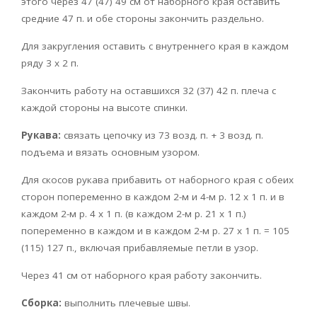
этого через 47 (47) 49 см от наборного края оставить
средние 47 п. и обе стороны закончить раздельно.
Для закругления оставить с внутреннего края в каждом
ряду 3 х 2 п.
Закончить работу на оставшихся 32 (37) 42 п. плеча с
каждой стороны на высоте спинки.
Рукава:
связать цепочку из 73 возд. п. + 3 возд. п.
подъема и вязать основным узором.
Для скосов рукава прибавить от наборного края с обеих
сторон попеременно в каждом 2-м и 4-м р. 12 х 1 п. и в
каждом 2-м р. 4 х 1 п. (в каждом 2-м р. 21 х 1 п.)
попеременно в каждом и в каждом 2-м р. 27 х 1 п. = 105
(115) 127 п., включая прибавляемые петли в узор.
Через 41 см от наборного края работу закончить.
Сборка:
выполнить плечевые швы.