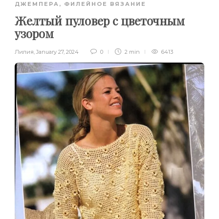
ДЖЕМПЕРА
,
ФИЛЕЙНОЕ ВЯЗАНИЕ
Желтый пуловер с цветочным
узором
Лилия
,
January 27, 2024
0
2 min
6413