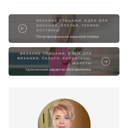
ВЯЗАНИЕ СПИЦАМИ
,
ИДЕИ ДЛЯ
ВЯЗАНИЯ
,
ПЛАТЬЯ, ТУНИКИ,
КОСТЮМЫ
Полупрозрачное ажурное платье
ВЯЗАНИЕ СПИЦАМИ
,
ИДЕИ ДЛЯ
ВЯЗАНИЯ
,
ПАЛЬТО, КАРДИГАНЫ,
ЖАКЕТЫ
Удлиненный кардиган без застежки