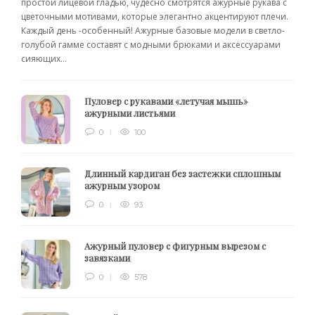
простой лицевой гладью, чудесно смотрятся ажурные рукава с
цветочными мотивами, которые элегантно акцентируют плечи.
Каждый день -особенный! Ажурные базовые модели в светло-
голубой гамме составят с модными брюками и аксессуарами
сияющих...
Пуловер с рукавами «летучая мышь»
ажурными листьями
0
100
Длинный кардиган без застежки сплошным
ажурным узором
0
93
Ажурный пуловер с фигурным вырезом с
завязками
0
578