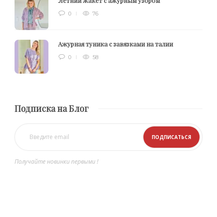
Летний жакет с ажурным узором
0
76
Ажурная туника с завязками на талии
0
58
Подписка на Блог
Получайте новинки первыми !