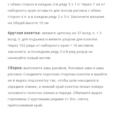
с обеих сторон в каждом 2-м ряду 5 х 1 п. Через 7 см от
наборного края оставьте для скосов реглана с обеих
сторон 4 п. и в каждом ряду 2 х 3 п. Закончите вязание
на общей высоте 10 см.
Круглая кокетка:
свяжите цепочку из 37 возд. п. + 3
возд. п. для подъема и вяжите узором для кокетки.
Через 102 ряда от наборного края = 10 мотивов
закончите, в последнем ряду (12-й ряд узора) не
начинайте новый мотив.
Сборка:
выполните швы рукавов, боковые швы и швы
реглана. Соедините короткие стороны кокетки и вшейте
ее в вырез под кокетку так, чтобы шов находился в
середине спинки, а нижний край кокетки лежал поверх
основного полотна спинки и переда. Обвяжите вырез
горловины 2 круговыми рядами ст. б/н, слегка
припосаживая край.