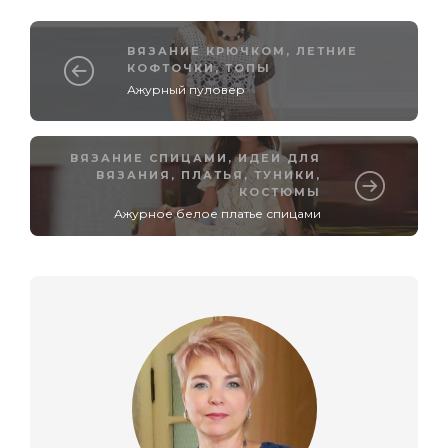
ВЯЗАНИЕ КРЮЧКОМ
,
ЛЕТНИЕ
КОФТОЧКИ, ТОПЫ
Ажурный пуловер
ВЯЗАНИЕ СПИЦАМИ
,
ИДЕИ ДЛЯ
ВЯЗАНИЯ
,
ПЛАТЬЯ, ТУНИКИ,
КОСТЮМЫ
Ажурное белое платье спицами