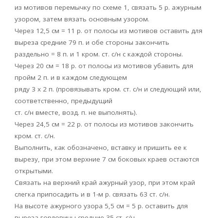
из мотивов перемычку по схеме 1, связать 5 р. ажурным
узором, затем вязать основным узором.
Через 12,5 см = 11 р. от полосы из мотивов оставить для
выреза средние 79 п. и обе стороны закончить
раздельно = 8 п. и 1 кром. ст. с/н с каждой стороны.
Через 20 см = 18 р. от полосы из мотивов убавить для
пройм 2 п. и в каждом следующем
ряду 3 х 2 п. (провязывать кром. ст. с/н и следующий или,
соответственно, предыдущий
ст. с/н вместе, возд. п. не выполнять).
Через 24,5 см = 22 р. от полосы из мотивов закончить
кром. ст. с/н.
Выполнить, как обозначено, вставку и пришить ее к
вырезу, при этом верхние 7 см боковых краев остаются
открытыми.
Связать на верхний край ажурный узор, при этом край
слегка припосадить и в 1-м р. связать 63 ст. с/н.
На высоте ажурного узора 5,5 см = 5 р. оставить для
выреза горловины средние 35 ст. с/н