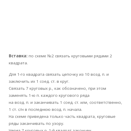
Вставка:
по схеме №2 связать круговыми рядами 2
квадрата.
Для 1-го квадрата связать цепочку из 10 возд. п. и
заключить их 1 соед. ст. в круг.
Связать 7 круговых р., как обозначено, при этом
заменять 1-ю п. каждого кругового ряда
на возд. п. и заканчивать 1 соед. ст. или, соответственно,
1 ст. с/н в последнюю возд. п. начала.
На схеме приведена только часть квадрата, круговые
ряды заканчивать по узору.
Через 7 круговых р. 1-й квадрат закончен.