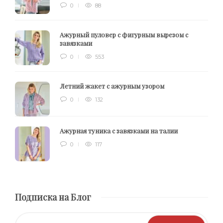
0
88
Ажурный пуловер с фигурным вырезом с
завязками
0
553
Летний жакет с ажурным узором
0
132
Ажурная туника с завязками на талии
0
117
Подписка на Блог