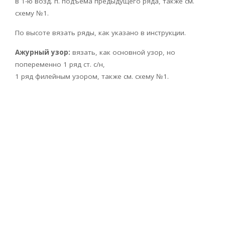
в 1-ю возд. п. подъема предыдущего ряда, также см.
схему №1.
По высоте вязать ряды, как указано в инструкции.
Ажурный узор:
вязать, как основной узор, но
попеременно 1 ряд ст. с/н,
1 ряд филейным узором, также см. схему №1.