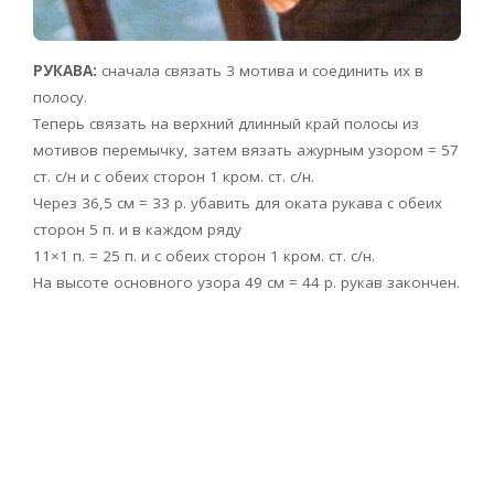
РУКАВА:
сначала связать 3 мотива и соединить их в
полосу.
Теперь связать на верхний длинный край полосы из
мотивов перемычку, затем вязать ажурным узором = 57
ст. с/н и с обеих сторон 1 кром. ст. с/н.
Через 36,5 см = 33 р. убавить для оката рукава с обеих
сторон 5 п. и в каждом ряду
11×1 п. = 25 п. и с обеих сторон 1 кром. ст. с/н.
На высоте основного узора 49 см = 44 р. рукав закончен.