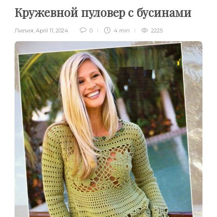
Кружевной пуловер с бусинами
Лилия
,
April 11, 2024
0
4 min
2225