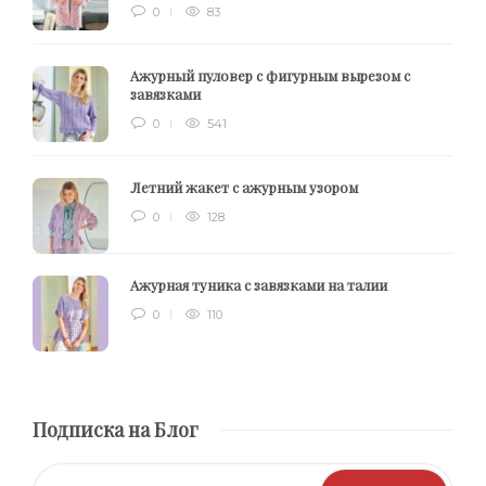
0
83
Ажурный пуловер с фигурным вырезом с
завязками
0
541
Летний жакет с ажурным узором
0
128
Ажурная туника с завязками на талии
0
110
Подписка на Блог