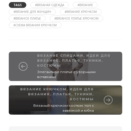
TAGS
#ВЯЗАНАЯ ОДЕЖДА
#ВЯЗАНИЕ
#ВЯЗАНИЕ ДЛЯ ЖЕНЩИН
#ВЯЗАНИЕ КРЮЧКОМ
#ВЯЗАНОЕ ПЛАТЬЕ
#ВЯЗАНОЕ ПЛАТЬЕ КРЮЧКОМ
#СХЕМА ВЯЗАНИЯ КРЮЧКОМ
ВЯЗАНИЕ СПИЦАМИ
,
ИДЕИ ДЛЯ
ВЯЗАНИЯ
,
ПЛАТЬЯ, ТУНИКИ,
КОСТЮМЫ
Элегантное платье с узорными
вставками
ВЯЗАНИЕ КРЮЧКОМ
,
ИДЕИ ДЛЯ
ВЯЗАНИЯ
,
ПЛАТЬЯ, ТУНИКИ,
КОСТЮМЫ
Вязаный крючком костюм: топ с
завязкой и юбка