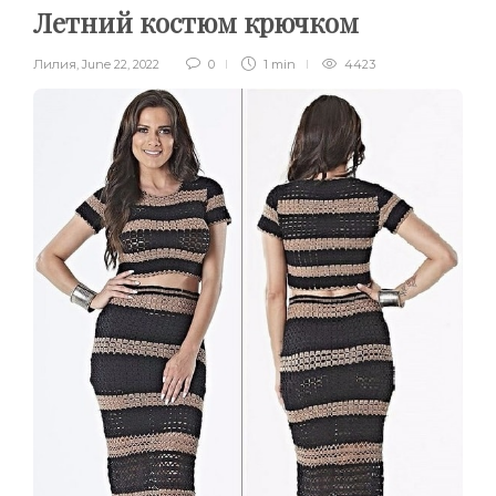
Летний костюм крючком
Лилия
,
June 22, 2022
0
1 min
4423