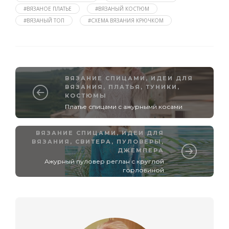
#ВЯЗАНОЕ ПЛАТЬЕ
#ВЯЗАНЫЙ КОСТЮМ
#ВЯЗАНЫЙ ТОП
#СХЕМА ВЯЗАНИЯ КРЮЧКОМ
ВЯЗАНИЕ СПИЦАМИ
,
ИДЕИ ДЛЯ
ВЯЗАНИЯ
,
ПЛАТЬЯ, ТУНИКИ,
КОСТЮМЫ
Платье спицами с ажурными косами
ВЯЗАНИЕ СПИЦАМИ
,
ИДЕИ ДЛЯ
ВЯЗАНИЯ
,
СВИТЕРА, ПУЛОВЕРЫ,
ДЖЕМПЕРА
Ажурный пуловер реглан с круглой
горловиной