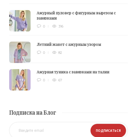
Ажурный пуловер с фигурным вырезом с
завязками
0
316
Летний жакет с ажурным узором
0
82
Ажурная туника с завязками на талии
0
67
Подписка на Блог