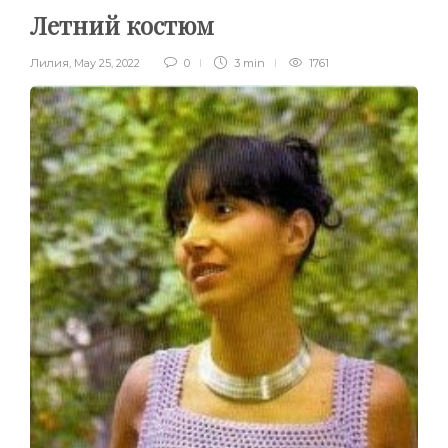
Летний костюм
Лилия
,
May 25, 2022
0
3 min
1761