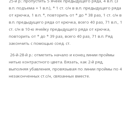
25-й р.: пропустить 5 ячеек предыдущего ряда, 4 в.п. (3
в.п. подъема + 1 в.п.), * 1 ст. с/н в в.п. предыдущего ряда
от крючка, 1 в.п. *, повторить от * до * 38 раз, 1 ст. с/н в
в.п. предыдущего ряда от крючка, всего 40 раз, 71 в.п., 1
ст. с/н в 10-ю ячейку предыдущего ряда от крючка,
повторить от * до * 39 раз, всего 40 раз, 71 в.п. Ряд
закончить с помощью соед. ст.
26-й-28-й р.: отметить начало и конец линии проймы
нитью контрастного цвета. Вязать, как 2-й ряд,
выполняя убавления, провязывая по линии проймы по 4
незаконченных ст.с/н, связанных вместе.