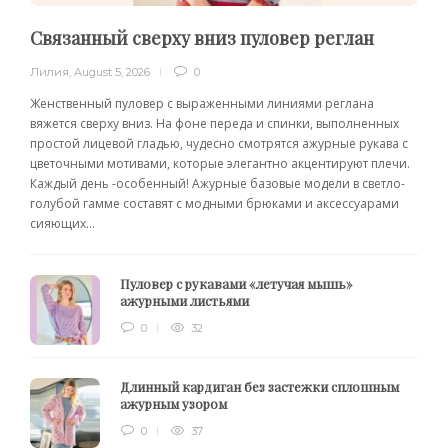
Связанный сверху вниз пуловер реглан
Лилия
,
August 5, 2026
0
Женственный пуловер с выраженными линиями реглана
вяжется сверху вниз. На фоне переда и спинки, выполненных
простой лицевой гладью, чудесно смотрятся ажурные рукава с
цветочными мотивами, которые элегантно акцентируют плечи.
Каждый день -особенный! Ажурные базовые модели в светло-
голубой гамме составят с модными брюками и аксессуарами
сияющих...
Пуловер с рукавами «летучая мышь»
ажурными листьями
0
32
Длинный кардиган без застежки сплошным
ажурным узором
0
37