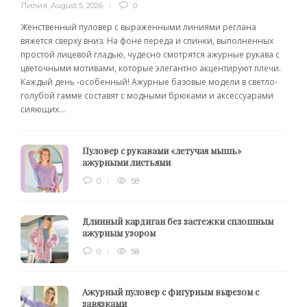
Лилия
,
August 5, 2026
0
Женственный пуловер с выраженными линиями реглана
вяжется сверху вниз. На фоне переда и спинки, выполненных
простой лицевой гладью, чудесно смотрятся ажурные рукава с
цветочными мотивами, которые элегантно акцентируют плечи.
Каждый день -особенный! Ажурные базовые модели в светло-
голубой гамме составят с модными брюками и аксессуарами
сияющих...
Пуловер с рукавами «летучая мышь»
ажурными листьями
0
58
Длинный кардиган без застежки сплошным
ажурным узором
0
58
Ажурный пуловер с фигурным вырезом с
завязками