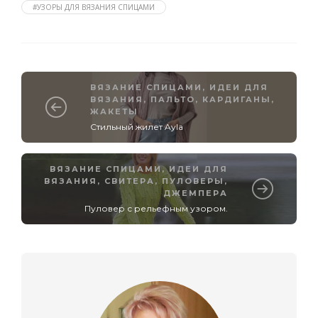
#УЗОРЫ ДЛЯ ВЯЗАНИЯ СПИЦАМИ
ВЯЗАНИЕ СПИЦАМИ
,
ИДЕИ ДЛЯ
ВЯЗАНИЯ
,
ПАЛЬТО, КАРДИГАНЫ,
ЖАКЕТЫ
Стильный жилет Ayla
ВЯЗАНИЕ СПИЦАМИ
,
ИДЕИ ДЛЯ
ВЯЗАНИЯ
,
СВИТЕРА, ПУЛОВЕРЫ,
ДЖЕМПЕРА
Пуловер с рельефным узором.