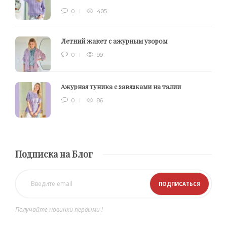
0
405
Летний жакет с ажурным узором
0
99
Ажурная туника с завязками на талии
0
86
Подписка на Блог
Получайте новинки первыми !