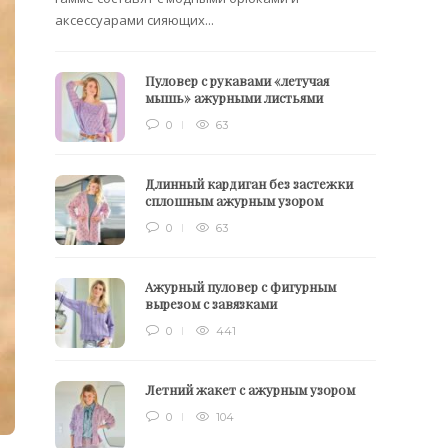
аксессуарами сияющих...
Пуловер с рукавами «летучая
мышь» ажурными листьями
0
63
Длинный кардиган без застежки
сплошным ажурным узором
0
63
Ажурный пуловер с фигурным
вырезом с завязками
0
441
Летний жакет с ажурным узором
0
104