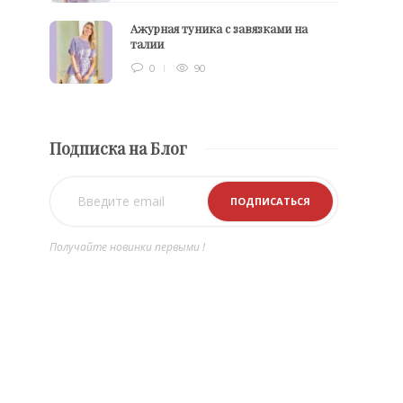
Ажурная туника с завязками на
талии
0
90
Подписка на Блог
Получайте новинки первыми !