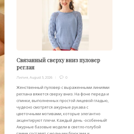
Связанный сверху вниз пуловер
Филе
реглан
Лилия
,
Лилия
,
August 5, 2026
0
Филейн
предст
Женственный пуловер с выраженными линиями
Вязани
реглана вяжется сверху вниз. На фоне переда и
позвол
спинки, выполненных простой лицевой гладью,
делает
чудесно смотрятся ажурные рукава с
сезона
цветочными мотивами, которые элегантно
акцентируют плечи. Каждый день -особенный!
Ажурные базовые модели в светло-голубой
гамме составят с модными брюками и