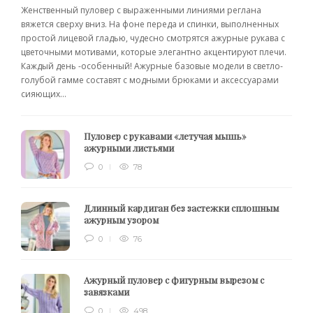
Женственный пуловер с выраженными линиями реглана
вяжется сверху вниз. На фоне переда и спинки, выполненных
простой лицевой гладью, чудесно смотрятся ажурные рукава с
цветочными мотивами, которые элегантно акцентируют плечи.
Каждый день -особенный! Ажурные базовые модели в светло-
голубой гамме составят с модными брюками и аксессуарами
сияющих...
Пуловер с рукавами «летучая мышь»
ажурными листьями
0
78
Длинный кардиган без застежки сплошным
ажурным узором
0
76
Ажурный пуловер с фигурным вырезом с
завязками
0
498