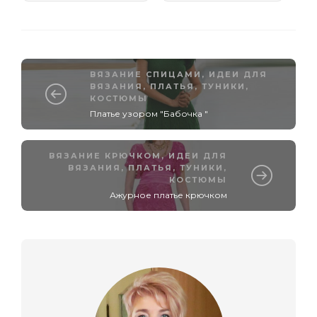
ВЯЗАНИЕ СПИЦАМИ
,
ИДЕИ ДЛЯ
ВЯЗАНИЯ
,
ПЛАТЬЯ, ТУНИКИ,
КОСТЮМЫ
Платье узором "Бабочка "
ВЯЗАНИЕ КРЮЧКОМ
,
ИДЕИ ДЛЯ
ВЯЗАНИЯ
,
ПЛАТЬЯ, ТУНИКИ,
КОСТЮМЫ
Ажурное платье крючком